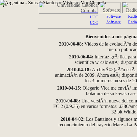
?>
Software
Radi
UCC
Software
Radi
UCC
Bienvenidos a mis página
2010-06-08:
Videos de la evoluciÃ³n de
fueron publica
2010-06-04:
Interfaz grÃ¡fica para
scientifica w-calc estÃ¡ disponi
2010-04-18:
ArchivÃ© (aÃºn estÃ¡ d
animaciÃ³n de 2009. Ahora estÃ¡ disponib
los 3 primeros meses de 2
2010-04-15:
Olegario Vica me enviÃ³ im
botadura de su kayak case
2010-04-08:
Una versiÃ³n nueva del comp
FC 2 (0.9.35) en varios formatos: .i386/a
32 bit Wind
2010-04-02:
Los Battainos y algunos ma
reconocimiento del trayecto Mare - La 