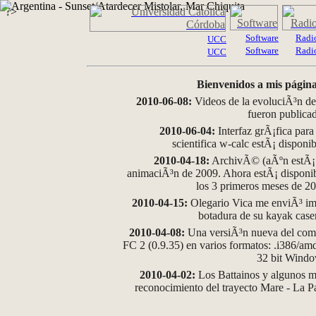
?>
Software
Radi
UCC
Software
Radi
UCC
Bienvenidos a mis página
2010-06-08:
Videos de la evoluciÃ³n de
fueron publica
2010-06-04:
Interfaz grÃ¡fica para
scientifica w-calc estÃ¡ disponi
2010-04-18:
ArchivÃ© (aÃºn estÃ¡ d
animaciÃ³n de 2009. Ahora estÃ¡ disponib
los 3 primeros meses de 2
2010-04-15:
Olegario Vica me enviÃ³ im
botadura de su kayak case
2010-04-08:
Una versiÃ³n nueva del comp
FC 2 (0.9.35) en varios formatos: .i386/a
32 bit Wind
2010-04-02:
Los Battainos y algunos ma
reconocimiento del trayecto Mare - La 