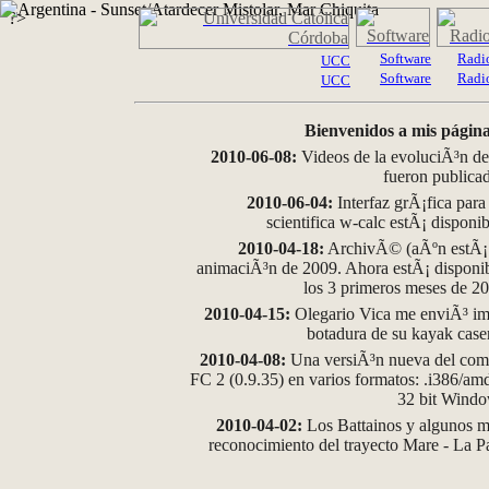
?>
Software
Radi
UCC
Software
Radi
UCC
Bienvenidos a mis página
2010-06-08:
Videos de la evoluciÃ³n de
fueron publica
2010-06-04:
Interfaz grÃ¡fica para
scientifica w-calc estÃ¡ disponi
2010-04-18:
ArchivÃ© (aÃºn estÃ¡ d
animaciÃ³n de 2009. Ahora estÃ¡ disponib
los 3 primeros meses de 2
2010-04-15:
Olegario Vica me enviÃ³ im
botadura de su kayak case
2010-04-08:
Una versiÃ³n nueva del comp
FC 2 (0.9.35) en varios formatos: .i386/a
32 bit Wind
2010-04-02:
Los Battainos y algunos ma
reconocimiento del trayecto Mare - La 