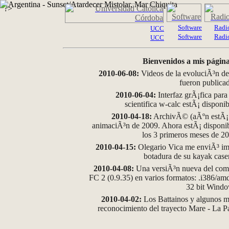
?>
Software
Radi
UCC
Software
Radi
UCC
Bienvenidos a mis página
2010-06-08:
Videos de la evoluciÃ³n de
fueron publica
2010-06-04:
Interfaz grÃ¡fica para
scientifica w-calc estÃ¡ disponi
2010-04-18:
ArchivÃ© (aÃºn estÃ¡ d
animaciÃ³n de 2009. Ahora estÃ¡ disponib
los 3 primeros meses de 2
2010-04-15:
Olegario Vica me enviÃ³ im
botadura de su kayak case
2010-04-08:
Una versiÃ³n nueva del comp
FC 2 (0.9.35) en varios formatos: .i386/a
32 bit Wind
2010-04-02:
Los Battainos y algunos ma
reconocimiento del trayecto Mare - La 