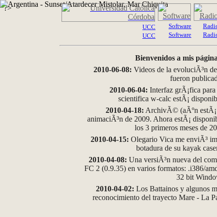
?>
Software
Radi
UCC
Software
Radi
UCC
Bienvenidos a mis página
2010-06-08:
Videos de la evoluciÃ³n de
fueron publica
2010-06-04:
Interfaz grÃ¡fica para
scientifica w-calc estÃ¡ disponi
2010-04-18:
ArchivÃ© (aÃºn estÃ¡ d
animaciÃ³n de 2009. Ahora estÃ¡ disponib
los 3 primeros meses de 2
2010-04-15:
Olegario Vica me enviÃ³ im
botadura de su kayak case
2010-04-08:
Una versiÃ³n nueva del comp
FC 2 (0.9.35) en varios formatos: .i386/a
32 bit Wind
2010-04-02:
Los Battainos y algunos ma
reconocimiento del trayecto Mare - La 