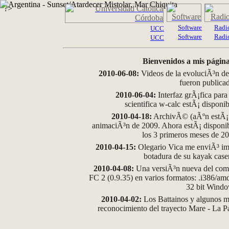
?>
Software
Radi
UCC
Software
Radi
UCC
Bienvenidos a mis página
2010-06-08:
Videos de la evoluciÃ³n de
fueron publica
2010-06-04:
Interfaz grÃ¡fica para
scientifica w-calc estÃ¡ disponi
2010-04-18:
ArchivÃ© (aÃºn estÃ¡ d
animaciÃ³n de 2009. Ahora estÃ¡ disponib
los 3 primeros meses de 2
2010-04-15:
Olegario Vica me enviÃ³ im
botadura de su kayak case
2010-04-08:
Una versiÃ³n nueva del comp
FC 2 (0.9.35) en varios formatos: .i386/a
32 bit Wind
2010-04-02:
Los Battainos y algunos ma
reconocimiento del trayecto Mare - La 