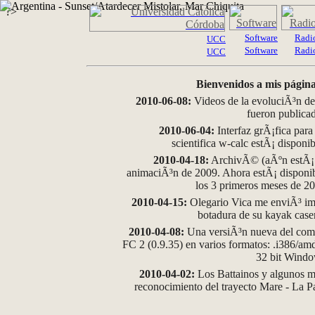
?>
Software
Radi
UCC
Software
Radi
UCC
Bienvenidos a mis página
2010-06-08:
Videos de la evoluciÃ³n de
fueron publica
2010-06-04:
Interfaz grÃ¡fica para
scientifica w-calc estÃ¡ disponi
2010-04-18:
ArchivÃ© (aÃºn estÃ¡ d
animaciÃ³n de 2009. Ahora estÃ¡ disponib
los 3 primeros meses de 2
2010-04-15:
Olegario Vica me enviÃ³ im
botadura de su kayak case
2010-04-08:
Una versiÃ³n nueva del comp
FC 2 (0.9.35) en varios formatos: .i386/a
32 bit Wind
2010-04-02:
Los Battainos y algunos ma
reconocimiento del trayecto Mare - La 