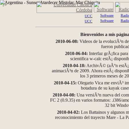
?>
Software
Radi
UCC
Software
Radi
UCC
Bienvenidos a mis página
2010-06-08:
Videos de la evoluciÃ³n de
fueron publica
2010-06-04:
Interfaz grÃ¡fica para
scientifica w-calc estÃ¡ disponi
2010-04-18:
ArchivÃ© (aÃºn estÃ¡ d
animaciÃ³n de 2009. Ahora estÃ¡ disponib
los 3 primeros meses de 2
2010-04-15:
Olegario Vica me enviÃ³ im
botadura de su kayak case
2010-04-08:
Una versiÃ³n nueva del comp
FC 2 (0.9.35) en varios formatos: .i386/a
32 bit Wind
2010-04-02:
Los Battainos y algunos ma
reconocimiento del trayecto Mare - La 