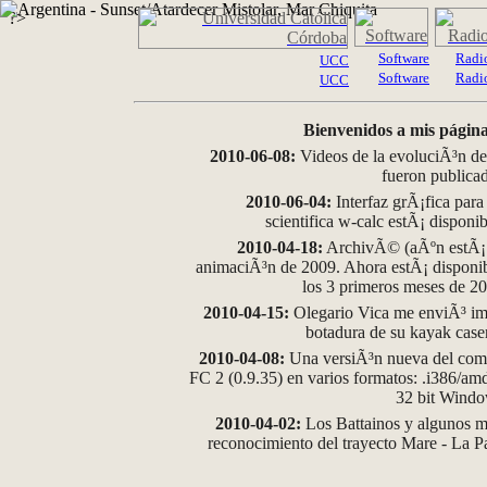
?>
Software
Radi
UCC
Software
Radi
UCC
Bienvenidos a mis página
2010-06-08:
Videos de la evoluciÃ³n de
fueron publica
2010-06-04:
Interfaz grÃ¡fica para
scientifica w-calc estÃ¡ disponi
2010-04-18:
ArchivÃ© (aÃºn estÃ¡ d
animaciÃ³n de 2009. Ahora estÃ¡ disponib
los 3 primeros meses de 2
2010-04-15:
Olegario Vica me enviÃ³ im
botadura de su kayak case
2010-04-08:
Una versiÃ³n nueva del comp
FC 2 (0.9.35) en varios formatos: .i386/a
32 bit Wind
2010-04-02:
Los Battainos y algunos ma
reconocimiento del trayecto Mare - La 