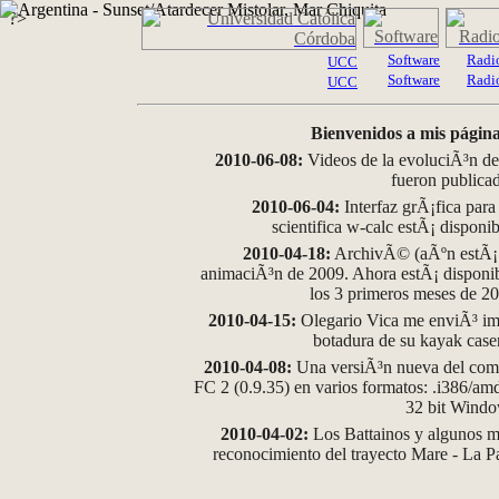
?>
Software
Radi
UCC
Software
Radi
UCC
Bienvenidos a mis página
2010-06-08:
Videos de la evoluciÃ³n de
fueron publica
2010-06-04:
Interfaz grÃ¡fica para
scientifica w-calc estÃ¡ disponi
2010-04-18:
ArchivÃ© (aÃºn estÃ¡ d
animaciÃ³n de 2009. Ahora estÃ¡ disponib
los 3 primeros meses de 2
2010-04-15:
Olegario Vica me enviÃ³ im
botadura de su kayak case
2010-04-08:
Una versiÃ³n nueva del comp
FC 2 (0.9.35) en varios formatos: .i386/a
32 bit Wind
2010-04-02:
Los Battainos y algunos ma
reconocimiento del trayecto Mare - La 