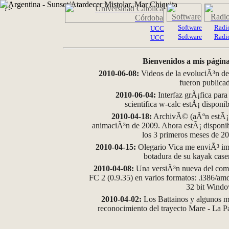
?>
Software
Radi
UCC
Software
Radi
UCC
Bienvenidos a mis página
2010-06-08:
Videos de la evoluciÃ³n de
fueron publica
2010-06-04:
Interfaz grÃ¡fica para
scientifica w-calc estÃ¡ disponi
2010-04-18:
ArchivÃ© (aÃºn estÃ¡ d
animaciÃ³n de 2009. Ahora estÃ¡ disponib
los 3 primeros meses de 2
2010-04-15:
Olegario Vica me enviÃ³ im
botadura de su kayak case
2010-04-08:
Una versiÃ³n nueva del comp
FC 2 (0.9.35) en varios formatos: .i386/a
32 bit Wind
2010-04-02:
Los Battainos y algunos ma
reconocimiento del trayecto Mare - La 