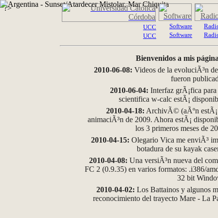
?>
Software
Radi
UCC
Software
Radi
UCC
Bienvenidos a mis página
2010-06-08:
Videos de la evoluciÃ³n de
fueron publica
2010-06-04:
Interfaz grÃ¡fica para
scientifica w-calc estÃ¡ disponi
2010-04-18:
ArchivÃ© (aÃºn estÃ¡ d
animaciÃ³n de 2009. Ahora estÃ¡ disponib
los 3 primeros meses de 2
2010-04-15:
Olegario Vica me enviÃ³ im
botadura de su kayak case
2010-04-08:
Una versiÃ³n nueva del comp
FC 2 (0.9.35) en varios formatos: .i386/a
32 bit Wind
2010-04-02:
Los Battainos y algunos ma
reconocimiento del trayecto Mare - La 