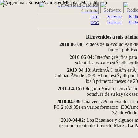
?>
Software
Radi
UCC
Software
Radi
UCC
Bienvenidos a mis página
2010-06-08:
Videos de la evoluciÃ³n de
fueron publica
2010-06-04:
Interfaz grÃ¡fica para
scientifica w-calc estÃ¡ disponi
2010-04-18:
ArchivÃ© (aÃºn estÃ¡ d
animaciÃ³n de 2009. Ahora estÃ¡ disponib
los 3 primeros meses de 2
2010-04-15:
Olegario Vica me enviÃ³ im
botadura de su kayak case
2010-04-08:
Una versiÃ³n nueva del comp
FC 2 (0.9.35) en varios formatos: .i386/a
32 bit Wind
2010-04-02:
Los Battainos y algunos ma
reconocimiento del trayecto Mare - La 