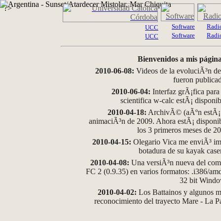
?>
Software
Radi
UCC
Software
Radi
UCC
Bienvenidos a mis página
2010-06-08:
Videos de la evoluciÃ³n de
fueron publica
2010-06-04:
Interfaz grÃ¡fica para
scientifica w-calc estÃ¡ disponi
2010-04-18:
ArchivÃ© (aÃºn estÃ¡ d
animaciÃ³n de 2009. Ahora estÃ¡ disponib
los 3 primeros meses de 2
2010-04-15:
Olegario Vica me enviÃ³ im
botadura de su kayak case
2010-04-08:
Una versiÃ³n nueva del comp
FC 2 (0.9.35) en varios formatos: .i386/a
32 bit Wind
2010-04-02:
Los Battainos y algunos ma
reconocimiento del trayecto Mare - La 