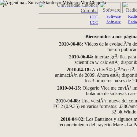
?>
Software
Radi
UCC
Software
Radi
UCC
Bienvenidos a mis página
2010-06-08:
Videos de la evoluciÃ³n de
fueron publica
2010-06-04:
Interfaz grÃ¡fica para
scientifica w-calc estÃ¡ disponi
2010-04-18:
ArchivÃ© (aÃºn estÃ¡ d
animaciÃ³n de 2009. Ahora estÃ¡ disponib
los 3 primeros meses de 2
2010-04-15:
Olegario Vica me enviÃ³ im
botadura de su kayak case
2010-04-08:
Una versiÃ³n nueva del comp
FC 2 (0.9.35) en varios formatos: .i386/a
32 bit Wind
2010-04-02:
Los Battainos y algunos ma
reconocimiento del trayecto Mare - La 