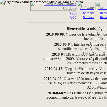
?>
Software
Radi
UCC
Software
Radi
UCC
Bienvenidos a mis página
2010-06-08:
Videos de la evoluciÃ³n de
fueron publica
2010-06-04:
Interfaz grÃ¡fica para
scientifica w-calc estÃ¡ disponi
2010-04-18:
ArchivÃ© (aÃºn estÃ¡ d
animaciÃ³n de 2009. Ahora estÃ¡ disponib
los 3 primeros meses de 2
2010-04-15:
Olegario Vica me enviÃ³ im
botadura de su kayak case
2010-04-08:
Una versiÃ³n nueva del comp
FC 2 (0.9.35) en varios formatos: .i386/a
32 bit Wind
2010-04-02:
Los Battainos y algunos ma
reconocimiento del trayecto Mare - La 