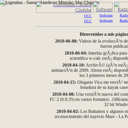
?>
Software
Radi
UCC
Software
Radi
UCC
Bienvenidos a mis página
2010-06-08:
Videos de la evoluciÃ³n de
fueron publica
2010-06-04:
Interfaz grÃ¡fica para
scientifica w-calc estÃ¡ disponi
2010-04-18:
ArchivÃ© (aÃºn estÃ¡ d
animaciÃ³n de 2009. Ahora estÃ¡ disponib
los 3 primeros meses de 2
2010-04-15:
Olegario Vica me enviÃ³ im
botadura de su kayak case
2010-04-08:
Una versiÃ³n nueva del comp
FC 2 (0.9.35) en varios formatos: .i386/a
32 bit Wind
2010-04-02:
Los Battainos y algunos ma
reconocimiento del trayecto Mare - La 