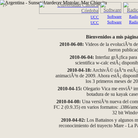
?>
Software
Radi
UCC
Software
Radi
UCC
Bienvenidos a mis página
2010-06-08:
Videos de la evoluciÃ³n de
fueron publica
2010-06-04:
Interfaz grÃ¡fica para
scientifica w-calc estÃ¡ disponi
2010-04-18:
ArchivÃ© (aÃºn estÃ¡ d
animaciÃ³n de 2009. Ahora estÃ¡ disponib
los 3 primeros meses de 2
2010-04-15:
Olegario Vica me enviÃ³ im
botadura de su kayak case
2010-04-08:
Una versiÃ³n nueva del comp
FC 2 (0.9.35) en varios formatos: .i386/a
32 bit Wind
2010-04-02:
Los Battainos y algunos ma
reconocimiento del trayecto Mare - La 