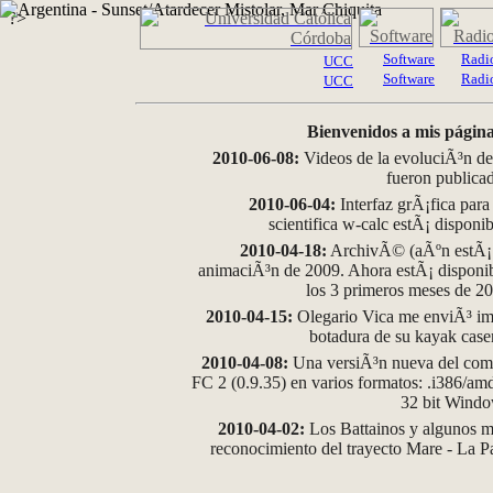
?>
Software
Radi
UCC
Software
Radi
UCC
Bienvenidos a mis página
2010-06-08:
Videos de la evoluciÃ³n de
fueron publica
2010-06-04:
Interfaz grÃ¡fica para
scientifica w-calc estÃ¡ disponi
2010-04-18:
ArchivÃ© (aÃºn estÃ¡ d
animaciÃ³n de 2009. Ahora estÃ¡ disponib
los 3 primeros meses de 2
2010-04-15:
Olegario Vica me enviÃ³ im
botadura de su kayak case
2010-04-08:
Una versiÃ³n nueva del comp
FC 2 (0.9.35) en varios formatos: .i386/a
32 bit Wind
2010-04-02:
Los Battainos y algunos ma
reconocimiento del trayecto Mare - La 