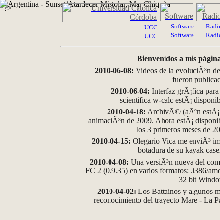
?>
Software
Radi
UCC
Software
Radi
UCC
Bienvenidos a mis página
2010-06-08:
Videos de la evoluciÃ³n de
fueron publica
2010-06-04:
Interfaz grÃ¡fica para
scientifica w-calc estÃ¡ disponi
2010-04-18:
ArchivÃ© (aÃºn estÃ¡ d
animaciÃ³n de 2009. Ahora estÃ¡ disponib
los 3 primeros meses de 2
2010-04-15:
Olegario Vica me enviÃ³ im
botadura de su kayak case
2010-04-08:
Una versiÃ³n nueva del comp
FC 2 (0.9.35) en varios formatos: .i386/a
32 bit Wind
2010-04-02:
Los Battainos y algunos ma
reconocimiento del trayecto Mare - La 