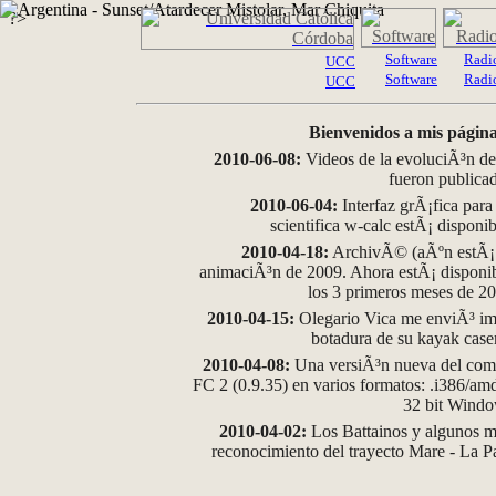
?>
Software
Radi
UCC
Software
Radi
UCC
Bienvenidos a mis página
2010-06-08:
Videos de la evoluciÃ³n de
fueron publica
2010-06-04:
Interfaz grÃ¡fica para
scientifica w-calc estÃ¡ disponi
2010-04-18:
ArchivÃ© (aÃºn estÃ¡ d
animaciÃ³n de 2009. Ahora estÃ¡ disponib
los 3 primeros meses de 2
2010-04-15:
Olegario Vica me enviÃ³ im
botadura de su kayak case
2010-04-08:
Una versiÃ³n nueva del comp
FC 2 (0.9.35) en varios formatos: .i386/a
32 bit Wind
2010-04-02:
Los Battainos y algunos ma
reconocimiento del trayecto Mare - La 