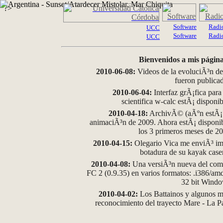
?>
Software
Radi
UCC
Software
Radi
UCC
Bienvenidos a mis página
2010-06-08:
Videos de la evoluciÃ³n de
fueron publica
2010-06-04:
Interfaz grÃ¡fica para
scientifica w-calc estÃ¡ disponi
2010-04-18:
ArchivÃ© (aÃºn estÃ¡ d
animaciÃ³n de 2009. Ahora estÃ¡ disponib
los 3 primeros meses de 2
2010-04-15:
Olegario Vica me enviÃ³ im
botadura de su kayak case
2010-04-08:
Una versiÃ³n nueva del comp
FC 2 (0.9.35) en varios formatos: .i386/a
32 bit Wind
2010-04-02:
Los Battainos y algunos ma
reconocimiento del trayecto Mare - La 