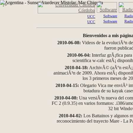
?>
Software
Radi
UCC
Software
Radi
UCC
Bienvenidos a mis página
2010-06-08:
Videos de la evoluciÃ³n de
fueron publica
2010-06-04:
Interfaz grÃ¡fica para
scientifica w-calc estÃ¡ disponi
2010-04-18:
ArchivÃ© (aÃºn estÃ¡ d
animaciÃ³n de 2009. Ahora estÃ¡ disponib
los 3 primeros meses de 2
2010-04-15:
Olegario Vica me enviÃ³ im
botadura de su kayak case
2010-04-08:
Una versiÃ³n nueva del comp
FC 2 (0.9.35) en varios formatos: .i386/a
32 bit Wind
2010-04-02:
Los Battainos y algunos ma
reconocimiento del trayecto Mare - La 