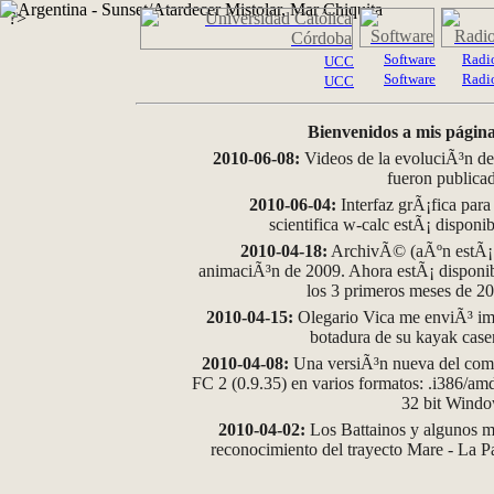
?>
Software
Radi
UCC
Software
Radi
UCC
Bienvenidos a mis página
2010-06-08:
Videos de la evoluciÃ³n de
fueron publica
2010-06-04:
Interfaz grÃ¡fica para
scientifica w-calc estÃ¡ disponi
2010-04-18:
ArchivÃ© (aÃºn estÃ¡ d
animaciÃ³n de 2009. Ahora estÃ¡ disponib
los 3 primeros meses de 2
2010-04-15:
Olegario Vica me enviÃ³ im
botadura de su kayak case
2010-04-08:
Una versiÃ³n nueva del comp
FC 2 (0.9.35) en varios formatos: .i386/a
32 bit Wind
2010-04-02:
Los Battainos y algunos ma
reconocimiento del trayecto Mare - La 