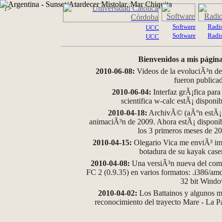
?>
Software
Radi
UCC
Software
Radi
UCC
Bienvenidos a mis página
2010-06-08:
Videos de la evoluciÃ³n de
fueron publica
2010-06-04:
Interfaz grÃ¡fica para
scientifica w-calc estÃ¡ disponi
2010-04-18:
ArchivÃ© (aÃºn estÃ¡ d
animaciÃ³n de 2009. Ahora estÃ¡ disponib
los 3 primeros meses de 2
2010-04-15:
Olegario Vica me enviÃ³ im
botadura de su kayak case
2010-04-08:
Una versiÃ³n nueva del comp
FC 2 (0.9.35) en varios formatos: .i386/a
32 bit Wind
2010-04-02:
Los Battainos y algunos ma
reconocimiento del trayecto Mare - La 