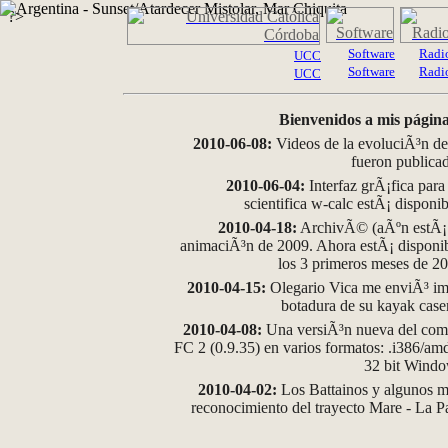
?>
Software
Radi
UCC
Software
Radi
UCC
Bienvenidos a mis página
2010-06-08:
Videos de la evoluciÃ³n de
fueron publica
2010-06-04:
Interfaz grÃ¡fica para
scientifica w-calc estÃ¡ disponi
2010-04-18:
ArchivÃ© (aÃºn estÃ¡ d
animaciÃ³n de 2009. Ahora estÃ¡ disponib
los 3 primeros meses de 2
2010-04-15:
Olegario Vica me enviÃ³ im
botadura de su kayak case
2010-04-08:
Una versiÃ³n nueva del comp
FC 2 (0.9.35) en varios formatos: .i386/a
32 bit Wind
2010-04-02:
Los Battainos y algunos ma
reconocimiento del trayecto Mare - La 