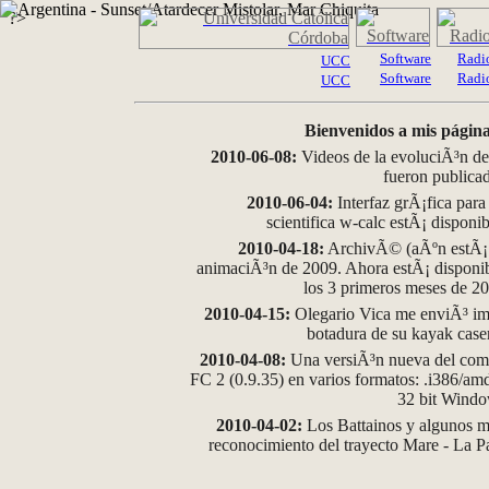
?>
Software
Radi
UCC
Software
Radi
UCC
Bienvenidos a mis página
2010-06-08:
Videos de la evoluciÃ³n de
fueron publica
2010-06-04:
Interfaz grÃ¡fica para
scientifica w-calc estÃ¡ disponi
2010-04-18:
ArchivÃ© (aÃºn estÃ¡ d
animaciÃ³n de 2009. Ahora estÃ¡ disponib
los 3 primeros meses de 2
2010-04-15:
Olegario Vica me enviÃ³ im
botadura de su kayak case
2010-04-08:
Una versiÃ³n nueva del comp
FC 2 (0.9.35) en varios formatos: .i386/a
32 bit Wind
2010-04-02:
Los Battainos y algunos ma
reconocimiento del trayecto Mare - La 