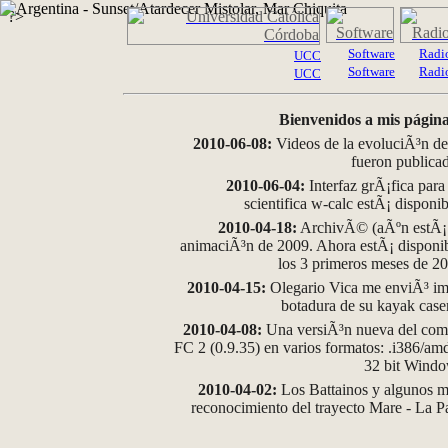
?>
Software
Radi
UCC
Software
Radi
UCC
Bienvenidos a mis página
2010-06-08:
Videos de la evoluciÃ³n de
fueron publica
2010-06-04:
Interfaz grÃ¡fica para
scientifica w-calc estÃ¡ disponi
2010-04-18:
ArchivÃ© (aÃºn estÃ¡ d
animaciÃ³n de 2009. Ahora estÃ¡ disponib
los 3 primeros meses de 2
2010-04-15:
Olegario Vica me enviÃ³ im
botadura de su kayak case
2010-04-08:
Una versiÃ³n nueva del comp
FC 2 (0.9.35) en varios formatos: .i386/a
32 bit Wind
2010-04-02:
Los Battainos y algunos ma
reconocimiento del trayecto Mare - La 