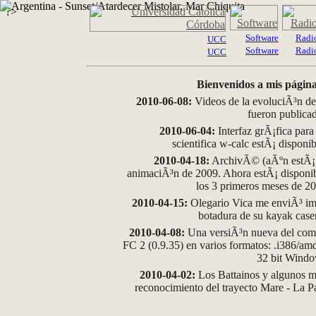
?>
Software
Radi
UCC
Software
Radi
UCC
Bienvenidos a mis página
2010-06-08:
Videos de la evoluciÃ³n de
fueron publica
2010-06-04:
Interfaz grÃ¡fica para
scientifica w-calc estÃ¡ disponi
2010-04-18:
ArchivÃ© (aÃºn estÃ¡ d
animaciÃ³n de 2009. Ahora estÃ¡ disponib
los 3 primeros meses de 2
2010-04-15:
Olegario Vica me enviÃ³ im
botadura de su kayak case
2010-04-08:
Una versiÃ³n nueva del comp
FC 2 (0.9.35) en varios formatos: .i386/a
32 bit Wind
2010-04-02:
Los Battainos y algunos ma
reconocimiento del trayecto Mare - La 