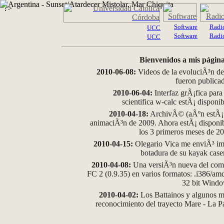
?>
Software
Radi
UCC
Software
Radi
UCC
Bienvenidos a mis página
2010-06-08:
Videos de la evoluciÃ³n de
fueron publica
2010-06-04:
Interfaz grÃ¡fica para
scientifica w-calc estÃ¡ disponi
2010-04-18:
ArchivÃ© (aÃºn estÃ¡ d
animaciÃ³n de 2009. Ahora estÃ¡ disponib
los 3 primeros meses de 2
2010-04-15:
Olegario Vica me enviÃ³ im
botadura de su kayak case
2010-04-08:
Una versiÃ³n nueva del comp
FC 2 (0.9.35) en varios formatos: .i386/a
32 bit Wind
2010-04-02:
Los Battainos y algunos ma
reconocimiento del trayecto Mare - La 