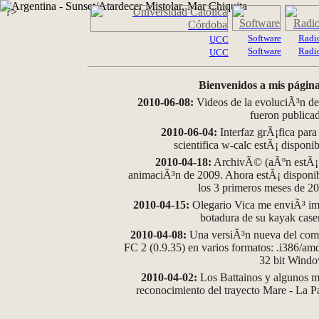
?>
Software
Radi
UCC
Software
Radi
UCC
Bienvenidos a mis página
2010-06-08:
Videos de la evoluciÃ³n de
fueron publica
2010-06-04:
Interfaz grÃ¡fica para
scientifica w-calc estÃ¡ disponi
2010-04-18:
ArchivÃ© (aÃºn estÃ¡ d
animaciÃ³n de 2009. Ahora estÃ¡ disponib
los 3 primeros meses de 2
2010-04-15:
Olegario Vica me enviÃ³ im
botadura de su kayak case
2010-04-08:
Una versiÃ³n nueva del comp
FC 2 (0.9.35) en varios formatos: .i386/a
32 bit Wind
2010-04-02:
Los Battainos y algunos ma
reconocimiento del trayecto Mare - La 