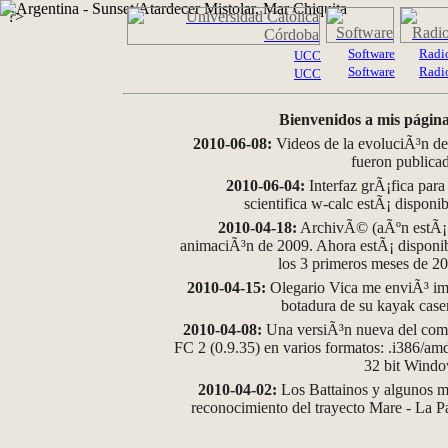
?>
Software
Radi
UCC
Software
Radi
UCC
Bienvenidos a mis página
2010-06-08:
Videos de la evoluciÃ³n de
fueron publica
2010-06-04:
Interfaz grÃ¡fica para
scientifica w-calc estÃ¡ disponi
2010-04-18:
ArchivÃ© (aÃºn estÃ¡ d
animaciÃ³n de 2009. Ahora estÃ¡ disponib
los 3 primeros meses de 2
2010-04-15:
Olegario Vica me enviÃ³ im
botadura de su kayak case
2010-04-08:
Una versiÃ³n nueva del comp
FC 2 (0.9.35) en varios formatos: .i386/a
32 bit Wind
2010-04-02:
Los Battainos y algunos ma
reconocimiento del trayecto Mare - La 