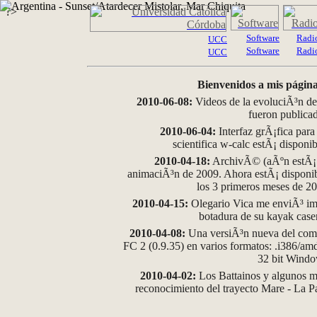
?>
Software
Radi
UCC
Software
Radi
UCC
Bienvenidos a mis página
2010-06-08:
Videos de la evoluciÃ³n de
fueron publica
2010-06-04:
Interfaz grÃ¡fica para
scientifica w-calc estÃ¡ disponi
2010-04-18:
ArchivÃ© (aÃºn estÃ¡ d
animaciÃ³n de 2009. Ahora estÃ¡ disponib
los 3 primeros meses de 2
2010-04-15:
Olegario Vica me enviÃ³ im
botadura de su kayak case
2010-04-08:
Una versiÃ³n nueva del comp
FC 2 (0.9.35) en varios formatos: .i386/a
32 bit Wind
2010-04-02:
Los Battainos y algunos ma
reconocimiento del trayecto Mare - La 