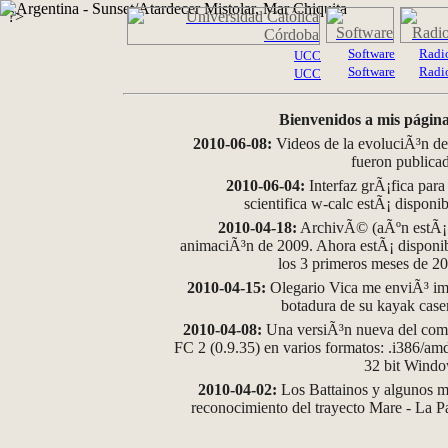
?>
Software
Radi
UCC
Software
Radi
UCC
Bienvenidos a mis página
2010-06-08:
Videos de la evoluciÃ³n de
fueron publica
2010-06-04:
Interfaz grÃ¡fica para
scientifica w-calc estÃ¡ disponi
2010-04-18:
ArchivÃ© (aÃºn estÃ¡ d
animaciÃ³n de 2009. Ahora estÃ¡ disponib
los 3 primeros meses de 2
2010-04-15:
Olegario Vica me enviÃ³ im
botadura de su kayak case
2010-04-08:
Una versiÃ³n nueva del comp
FC 2 (0.9.35) en varios formatos: .i386/a
32 bit Wind
2010-04-02:
Los Battainos y algunos ma
reconocimiento del trayecto Mare - La 