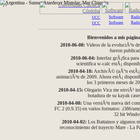
?>
Software
Radi
UCC
Software
Radi
UCC
Bienvenidos a mis página
2010-06-08:
Videos de la evoluciÃ³n de
fueron publica
2010-06-04:
Interfaz grÃ¡fica para
scientifica w-calc estÃ¡ disponi
2010-04-18:
ArchivÃ© (aÃºn estÃ¡ d
animaciÃ³n de 2009. Ahora estÃ¡ disponib
los 3 primeros meses de 2
2010-04-15:
Olegario Vica me enviÃ³ im
botadura de su kayak case
2010-04-08:
Una versiÃ³n nueva del comp
FC 2 (0.9.35) en varios formatos: .i386/a
32 bit Wind
2010-04-02:
Los Battainos y algunos ma
reconocimiento del trayecto Mare - La 