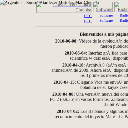
?>
Software
Radi
UCC
Software
Radi
UCC
Bienvenidos a mis página
2010-06-08:
Videos de la evoluciÃ³n de
fueron publica
2010-06-04:
Interfaz grÃ¡fica para
scientifica w-calc estÃ¡ disponi
2010-04-18:
ArchivÃ© (aÃºn estÃ¡ d
animaciÃ³n de 2009. Ahora estÃ¡ disponib
los 3 primeros meses de 2
2010-04-15:
Olegario Vica me enviÃ³ im
botadura de su kayak case
2010-04-08:
Una versiÃ³n nueva del comp
FC 2 (0.9.35) en varios formatos: .i386/a
32 bit Wind
2010-04-02:
Los Battainos y algunos ma
reconocimiento del trayecto Mare - La 