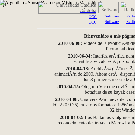
?>
Software
Radi
UCC
Software
Radi
UCC
Bienvenidos a mis página
2010-06-08:
Videos de la evoluciÃ³n de
fueron publica
2010-06-04:
Interfaz grÃ¡fica para
scientifica w-calc estÃ¡ disponi
2010-04-18:
ArchivÃ© (aÃºn estÃ¡ d
animaciÃ³n de 2009. Ahora estÃ¡ disponib
los 3 primeros meses de 2
2010-04-15:
Olegario Vica me enviÃ³ im
botadura de su kayak case
2010-04-08:
Una versiÃ³n nueva del comp
FC 2 (0.9.35) en varios formatos: .i386/a
32 bit Wind
2010-04-02:
Los Battainos y algunos ma
reconocimiento del trayecto Mare - La 