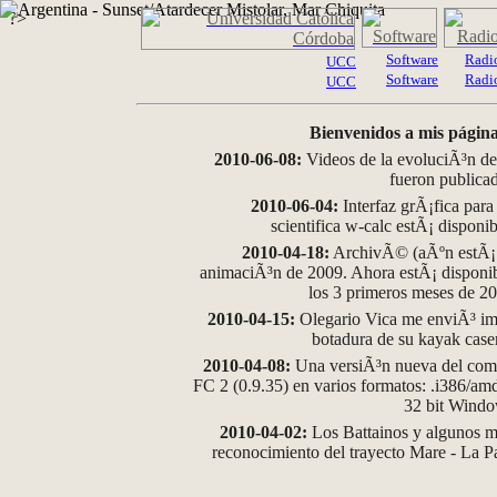
?>
Software
Radi
UCC
Software
Radi
UCC
Bienvenidos a mis página
2010-06-08:
Videos de la evoluciÃ³n de
fueron publica
2010-06-04:
Interfaz grÃ¡fica para
scientifica w-calc estÃ¡ disponi
2010-04-18:
ArchivÃ© (aÃºn estÃ¡ d
animaciÃ³n de 2009. Ahora estÃ¡ disponib
los 3 primeros meses de 2
2010-04-15:
Olegario Vica me enviÃ³ im
botadura de su kayak case
2010-04-08:
Una versiÃ³n nueva del comp
FC 2 (0.9.35) en varios formatos: .i386/a
32 bit Wind
2010-04-02:
Los Battainos y algunos ma
reconocimiento del trayecto Mare - La 