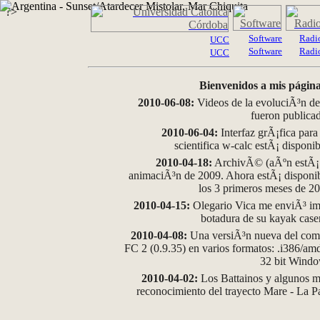
?>
Software
Radi
UCC
Software
Radi
UCC
Bienvenidos a mis página
2010-06-08:
Videos de la evoluciÃ³n de
fueron publica
2010-06-04:
Interfaz grÃ¡fica para
scientifica w-calc estÃ¡ disponi
2010-04-18:
ArchivÃ© (aÃºn estÃ¡ d
animaciÃ³n de 2009. Ahora estÃ¡ disponib
los 3 primeros meses de 2
2010-04-15:
Olegario Vica me enviÃ³ im
botadura de su kayak case
2010-04-08:
Una versiÃ³n nueva del comp
FC 2 (0.9.35) en varios formatos: .i386/a
32 bit Wind
2010-04-02:
Los Battainos y algunos ma
reconocimiento del trayecto Mare - La 