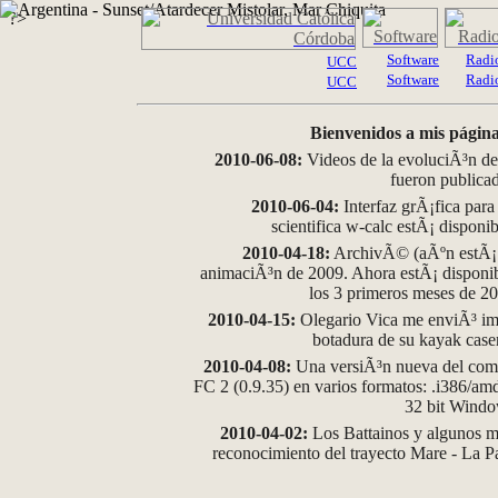
?>
Software
Radi
UCC
Software
Radi
UCC
Bienvenidos a mis página
2010-06-08:
Videos de la evoluciÃ³n de
fueron publica
2010-06-04:
Interfaz grÃ¡fica para
scientifica w-calc estÃ¡ disponi
2010-04-18:
ArchivÃ© (aÃºn estÃ¡ d
animaciÃ³n de 2009. Ahora estÃ¡ disponib
los 3 primeros meses de 2
2010-04-15:
Olegario Vica me enviÃ³ im
botadura de su kayak case
2010-04-08:
Una versiÃ³n nueva del comp
FC 2 (0.9.35) en varios formatos: .i386/a
32 bit Wind
2010-04-02:
Los Battainos y algunos ma
reconocimiento del trayecto Mare - La 