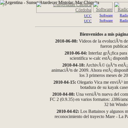
?>
Software
Radi
UCC
Software
Radi
UCC
Bienvenidos a mis página
2010-06-08:
Videos de la evoluciÃ³n de
fueron publica
2010-06-04:
Interfaz grÃ¡fica para
scientifica w-calc estÃ¡ disponi
2010-04-18:
ArchivÃ© (aÃºn estÃ¡ d
animaciÃ³n de 2009. Ahora estÃ¡ disponib
los 3 primeros meses de 2
2010-04-15:
Olegario Vica me enviÃ³ im
botadura de su kayak case
2010-04-08:
Una versiÃ³n nueva del comp
FC 2 (0.9.35) en varios formatos: .i386/a
32 bit Wind
2010-04-02:
Los Battainos y algunos ma
reconocimiento del trayecto Mare - La 