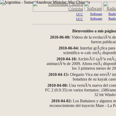
?>
Software
Radi
UCC
Software
Radi
UCC
Bienvenidos a mis página
2010-06-08:
Videos de la evoluciÃ³n de
fueron publica
2010-06-04:
Interfaz grÃ¡fica para
scientifica w-calc estÃ¡ disponi
2010-04-18:
ArchivÃ© (aÃºn estÃ¡ d
animaciÃ³n de 2009. Ahora estÃ¡ disponib
los 3 primeros meses de 2
2010-04-15:
Olegario Vica me enviÃ³ im
botadura de su kayak case
2010-04-08:
Una versiÃ³n nueva del comp
FC 2 (0.9.35) en varios formatos: .i386/a
32 bit Wind
2010-04-02:
Los Battainos y algunos ma
reconocimiento del trayecto Mare - La 