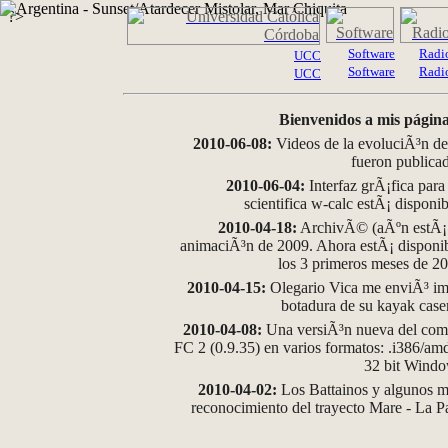
?>
Software
Radi
UCC
Software
Radi
UCC
Bienvenidos a mis página
2010-06-08:
Videos de la evoluciÃ³n de
fueron publica
2010-06-04:
Interfaz grÃ¡fica para
scientifica w-calc estÃ¡ disponi
2010-04-18:
ArchivÃ© (aÃºn estÃ¡ d
animaciÃ³n de 2009. Ahora estÃ¡ disponib
los 3 primeros meses de 2
2010-04-15:
Olegario Vica me enviÃ³ im
botadura de su kayak case
2010-04-08:
Una versiÃ³n nueva del comp
FC 2 (0.9.35) en varios formatos: .i386/a
32 bit Wind
2010-04-02:
Los Battainos y algunos ma
reconocimiento del trayecto Mare - La 