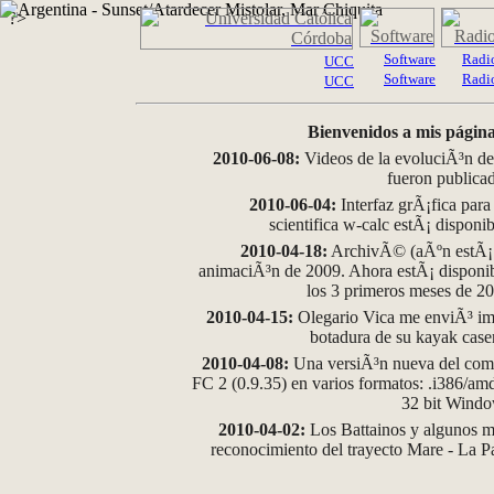
?>
Software
Radi
UCC
Software
Radi
UCC
Bienvenidos a mis página
2010-06-08:
Videos de la evoluciÃ³n de
fueron publica
2010-06-04:
Interfaz grÃ¡fica para
scientifica w-calc estÃ¡ disponi
2010-04-18:
ArchivÃ© (aÃºn estÃ¡ d
animaciÃ³n de 2009. Ahora estÃ¡ disponib
los 3 primeros meses de 2
2010-04-15:
Olegario Vica me enviÃ³ im
botadura de su kayak case
2010-04-08:
Una versiÃ³n nueva del comp
FC 2 (0.9.35) en varios formatos: .i386/a
32 bit Wind
2010-04-02:
Los Battainos y algunos ma
reconocimiento del trayecto Mare - La 