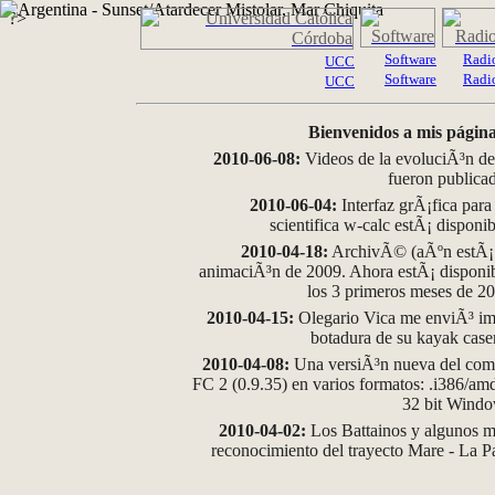
?>
Software
Radi
UCC
Software
Radi
UCC
Bienvenidos a mis página
2010-06-08:
Videos de la evoluciÃ³n de
fueron publica
2010-06-04:
Interfaz grÃ¡fica para
scientifica w-calc estÃ¡ disponi
2010-04-18:
ArchivÃ© (aÃºn estÃ¡ d
animaciÃ³n de 2009. Ahora estÃ¡ disponib
los 3 primeros meses de 2
2010-04-15:
Olegario Vica me enviÃ³ im
botadura de su kayak case
2010-04-08:
Una versiÃ³n nueva del comp
FC 2 (0.9.35) en varios formatos: .i386/a
32 bit Wind
2010-04-02:
Los Battainos y algunos ma
reconocimiento del trayecto Mare - La 