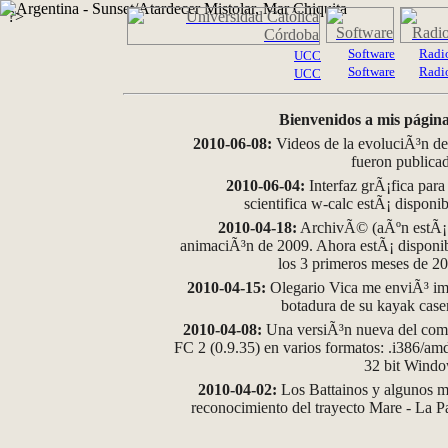
?>
Software
Radi
UCC
Software
Radi
UCC
Bienvenidos a mis página
2010-06-08:
Videos de la evoluciÃ³n de
fueron publica
2010-06-04:
Interfaz grÃ¡fica para
scientifica w-calc estÃ¡ disponi
2010-04-18:
ArchivÃ© (aÃºn estÃ¡ d
animaciÃ³n de 2009. Ahora estÃ¡ disponib
los 3 primeros meses de 2
2010-04-15:
Olegario Vica me enviÃ³ im
botadura de su kayak case
2010-04-08:
Una versiÃ³n nueva del comp
FC 2 (0.9.35) en varios formatos: .i386/a
32 bit Wind
2010-04-02:
Los Battainos y algunos ma
reconocimiento del trayecto Mare - La 