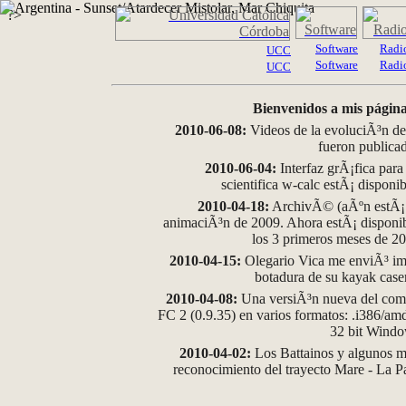
?>
Software
Radi
UCC
Software
Radi
UCC
Bienvenidos a mis página
2010-06-08:
Videos de la evoluciÃ³n de
fueron publica
2010-06-04:
Interfaz grÃ¡fica para
scientifica w-calc estÃ¡ disponi
2010-04-18:
ArchivÃ© (aÃºn estÃ¡ d
animaciÃ³n de 2009. Ahora estÃ¡ disponib
los 3 primeros meses de 2
2010-04-15:
Olegario Vica me enviÃ³ im
botadura de su kayak case
2010-04-08:
Una versiÃ³n nueva del comp
FC 2 (0.9.35) en varios formatos: .i386/a
32 bit Wind
2010-04-02:
Los Battainos y algunos ma
reconocimiento del trayecto Mare - La 