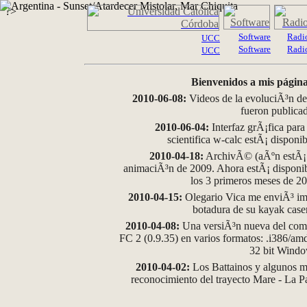
?>
Software
Radi
UCC
Software
Radi
UCC
Bienvenidos a mis página
2010-06-08:
Videos de la evoluciÃ³n de
fueron publica
2010-06-04:
Interfaz grÃ¡fica para
scientifica w-calc estÃ¡ disponi
2010-04-18:
ArchivÃ© (aÃºn estÃ¡ d
animaciÃ³n de 2009. Ahora estÃ¡ disponib
los 3 primeros meses de 2
2010-04-15:
Olegario Vica me enviÃ³ im
botadura de su kayak case
2010-04-08:
Una versiÃ³n nueva del comp
FC 2 (0.9.35) en varios formatos: .i386/a
32 bit Wind
2010-04-02:
Los Battainos y algunos ma
reconocimiento del trayecto Mare - La 