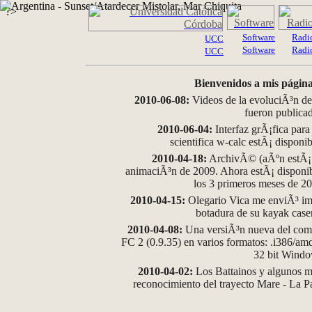
?>
Software
Radi
UCC
Software
Radi
UCC
Bienvenidos a mis página
2010-06-08:
Videos de la evoluciÃ³n de
fueron publica
2010-06-04:
Interfaz grÃ¡fica para
scientifica w-calc estÃ¡ disponi
2010-04-18:
ArchivÃ© (aÃºn estÃ¡ d
animaciÃ³n de 2009. Ahora estÃ¡ disponib
los 3 primeros meses de 2
2010-04-15:
Olegario Vica me enviÃ³ im
botadura de su kayak case
2010-04-08:
Una versiÃ³n nueva del comp
FC 2 (0.9.35) en varios formatos: .i386/a
32 bit Wind
2010-04-02:
Los Battainos y algunos ma
reconocimiento del trayecto Mare - La 