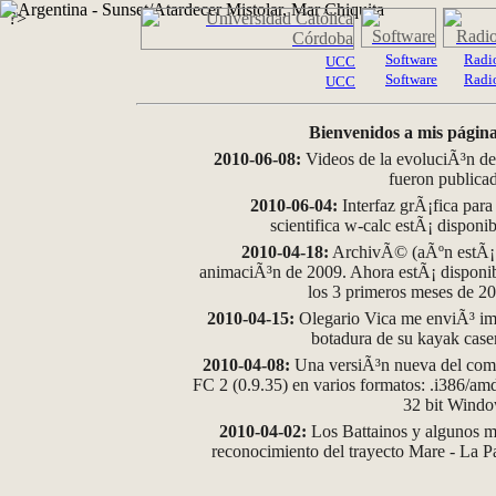
?>
Software
Radi
UCC
Software
Radi
UCC
Bienvenidos a mis página
2010-06-08:
Videos de la evoluciÃ³n de
fueron publica
2010-06-04:
Interfaz grÃ¡fica para
scientifica w-calc estÃ¡ disponi
2010-04-18:
ArchivÃ© (aÃºn estÃ¡ d
animaciÃ³n de 2009. Ahora estÃ¡ disponib
los 3 primeros meses de 2
2010-04-15:
Olegario Vica me enviÃ³ im
botadura de su kayak case
2010-04-08:
Una versiÃ³n nueva del comp
FC 2 (0.9.35) en varios formatos: .i386/a
32 bit Wind
2010-04-02:
Los Battainos y algunos ma
reconocimiento del trayecto Mare - La 